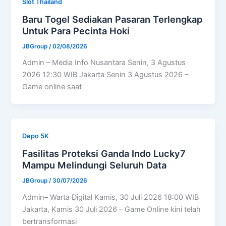
Slot Thailand
Baru Togel Sediakan Pasaran Terlengkap
Untuk Para Pecinta Hoki
JBGroup
/
02/08/2026
Admin – Media Info Nusantara Senin, 3 Agustus
2026 12:30 WIB Jakarta Senin 3 Agustus 2026 –
Game online saat
Depo 5K
Fasilitas Proteksi Ganda Indo Lucky7
Mampu Melindungi Seluruh Data
JBGroup
/
30/07/2026
Admin– Warta Digital Kamis, 30 Juli 2026 18:00 WIB
Jakarta, Kamis 30 Juli 2026 – Game Online kini telah
bertransformasi