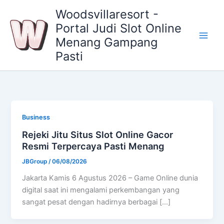
Lewati
Woodsvillaresort -
ke
Portal Judi Slot Online
konten
Menang Gampang
Pasti
Business
Rejeki Jitu Situs Slot Online Gacor
Resmi Terpercaya Pasti Menang
JBGroup
/
06/08/2026
Jakarta Kamis 6 Agustus 2026 – Game Online dunia
digital saat ini mengalami perkembangan yang
sangat pesat dengan hadirnya berbagai […]