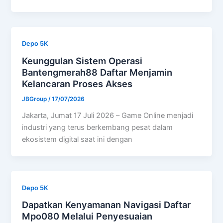
Depo 5K
Keunggulan Sistem Operasi
Bantengmerah88 Daftar Menjamin
Kelancaran Proses Akses
JBGroup
/
17/07/2026
Jakarta, Jumat 17 Juli 2026 – Game Online menjadi
industri yang terus berkembang pesat dalam
ekosistem digital saat ini dengan
Depo 5K
Dapatkan Kenyamanan Navigasi Daftar
Mpo080 Melalui Penyesuaian