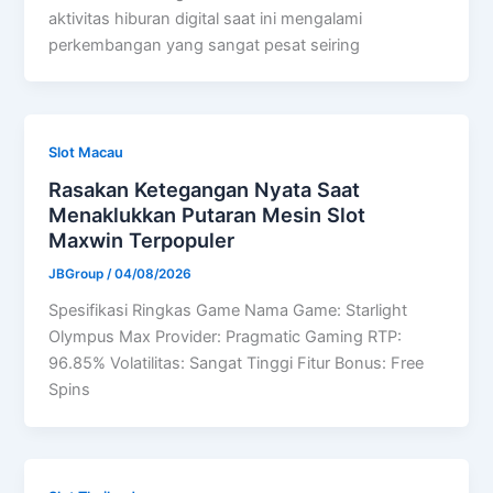
aktivitas hiburan digital saat ini mengalami
perkembangan yang sangat pesat seiring
Slot Macau
Rasakan Ketegangan Nyata Saat
Menaklukkan Putaran Mesin Slot
Maxwin Terpopuler
JBGroup
/
04/08/2026
Spesifikasi Ringkas Game Nama Game: Starlight
Olympus Max Provider: Pragmatic Gaming RTP:
96.85% Volatilitas: Sangat Tinggi Fitur Bonus: Free
Spins